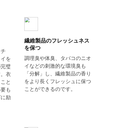
繊維製品のフレッシュネス
を保つ
ンチ
調理臭や体臭、タバコのニオ
オイを
イなどの刺激的な環境臭も
の完璧
「分解」し、繊維製品の香り
す。衣
をより長くフレッシュに保つ
ること
ことができるのです。
必要も
グに励