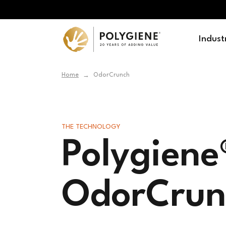
Indust
Home
OdorCrunch
→
THE TECHNOLOGY
Polygiene
OdorCrun