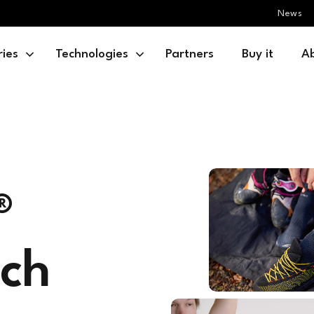
News
ries
Technologies
Partners
Buy it
A
®
ch