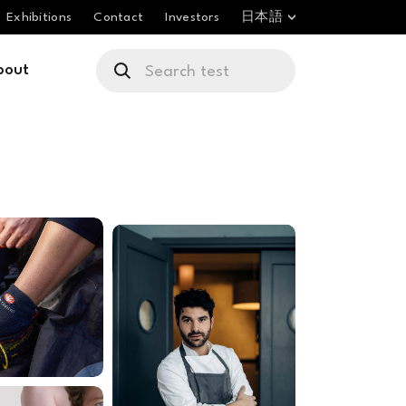
Exhibitions
Contact
Investors
日本語
bout