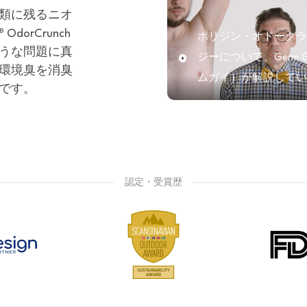
類に残るニオ
®
OdorCrunch
ポリジン・オドークラ
うな問題に真
ジーについて、Germ 
環境臭を消臭
ムガイ）が解説してい
です。
認定・受賞歴