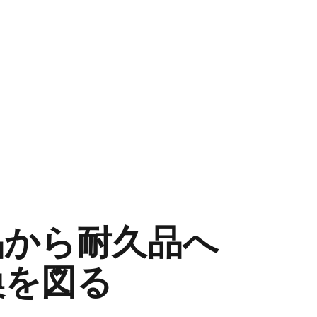
品から耐久品へ
換を図る