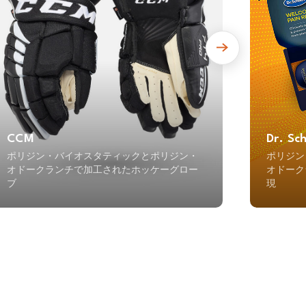
CCM
Dr. Sch
ポリジン・バイオスタティックとポリジン・
ポリジン
オドークランチで加工されたホッケーグロー
オドーク
ブ
現