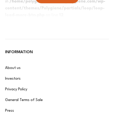
in
/home/polygien/domains/polygiene.com/wp-
content/themes/Polygiene/partials/loop/loop-
load-more-btn.php
on line
12
INFORMATION
About us
Investors
Privacy Policy
General Terms of Sale
Press